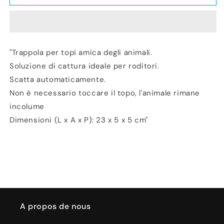
Souricière
Souricière
"Trappola per topi amica degli animali.
Soluzione di cattura ideale per roditori.
Scatta automaticamente.
Non è necessario toccare il topo, l'animale rimane
incolume
Dimensioni (L x A x P): 23 x 5 x 5 cm"
A propos de nous