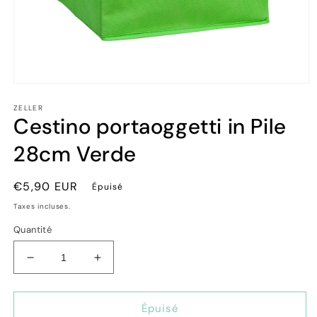
Ouvrir
le
ZELLER
média
Cestino portaoggetti in Pile
1
dans
une
28cm Verde
fenêtre
modale
Prix
€5,90 EUR
Épuisé
habituel
Taxes incluses.
Quantité
Réduire
Augmenter
la
la
quantité
quantité
de
de
Épuisé