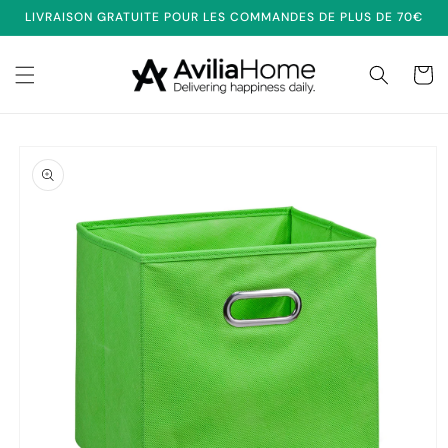
et
LIVRAISON GRATUITE POUR LES COMMANDES DE PLUS DE 70€
passer
au
contenu
Panier
Passer aux
informations
produits