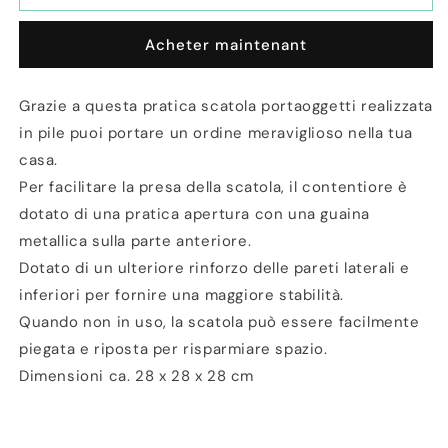
Cestino
Cestino
portaoggetti
portaoggetti
Acheter maintenant
in
in
Pile
Pile
28cm
28cm
Grazie a questa pratica scatola portaoggetti realizzata
Verde
Verde
in pile puoi portare un ordine meraviglioso nella tua
casa.
Per facilitare la presa della scatola, il contentiore è
dotato di una pratica apertura con una guaina
metallica sulla parte anteriore.
Dotato di un ulteriore rinforzo delle pareti laterali e
inferiori per fornire una maggiore stabilità.
Quando non in uso, la scatola può essere facilmente
piegata e riposta per risparmiare spazio.
Dimensioni ca. 28 x 28 x 28 cm