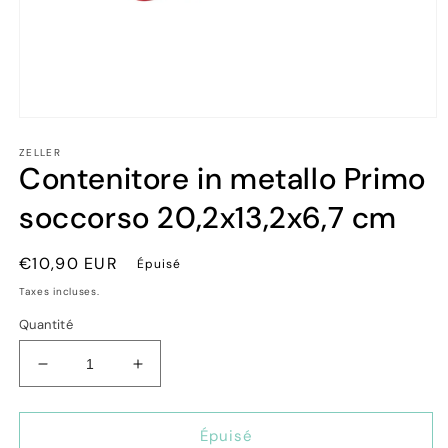
Ouvrir
le
ZELLER
média
Contenitore in metallo Primo
1
dans
une
soccorso 20,2x13,2x6,7 cm
fenêtre
modale
Prix
€10,90 EUR
Épuisé
habituel
Taxes incluses.
Quantité
Réduire
Augmenter
la
la
quantité
quantité
de
de
Épuisé