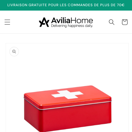
et
LIVRAISON GRATUITE POUR LES COMMANDES DE PLUS DE 70€
passer
au
contenu
Panier
Passer aux
informations
produits