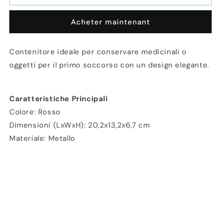
Contenitore
Contenitore
in
in
Acheter maintenant
metallo
metallo
Primo
Primo
soccorso
soccorso
Contenitore ideale per conservare medicinali o
20,2x13,2x6,7
20,2x13,2x6,7
oggetti per il primo soccorso con un design elegante.
cm
cm
Caratteristiche Principali
Colore: Rosso
Dimensioni (LxWxH): 20,2x13,2x6,7 cm
Materiale: Metallo