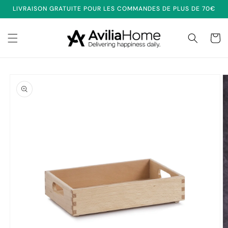
et
LIVRAISON GRATUITE POUR LES COMMANDES DE PLUS DE 70€
passer
au
contenu
Panier
Passer aux
informations
produits