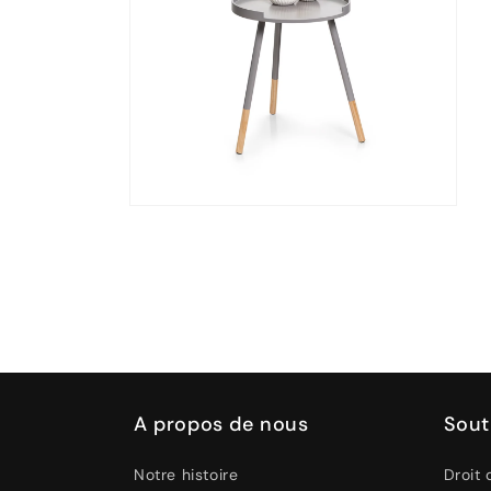
Ouvrir
le
média
2
dans
une
fenêtre
modale
A propos de nous
Sout
Notre histoire
Droit 