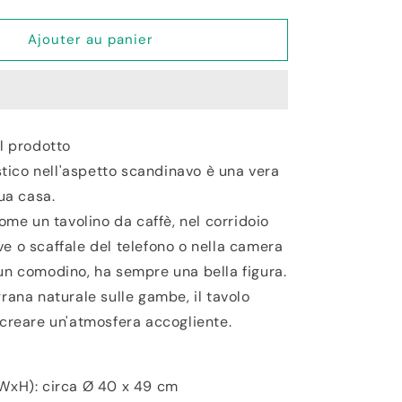
la
quantité
de
Ajouter au panier
Tavolino
da
Caffè
MDF/Legno
Grigio
l prodotto
istico nell'aspetto scandinavo è una vera
tua casa.
come un tavolino da caffè, nel corridoio
e o scaffale del telefono o nella camera
un comodino, ha sempre una bella figura.
rana naturale sulle gambe, il tavolo
 creare un'atmosfera accogliente.
WxH): circa Ø 40 x 49 cm