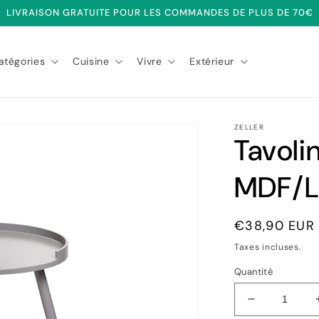
LIVRAISON GRATUITE POUR LES COMMANDES DE PLUS DE 70€
atégories
Cuisine
Vivre
Extérieur
ZELLER
Tavoli
MDF/L
Prix
€38,90 EUR
habituel
Taxes incluses.
Quantité
Réduire