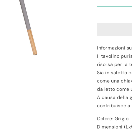
la
quantité
de
Tavolino
da
Caffè
MDF/Legno
Grigio
informazioni su
Il tavolino pur
risorsa per la 
Sia in salotto 
come una chiav
da letto come 
A causa della g
contribuisce a
Colore: Grigio
Dimensioni (Lx