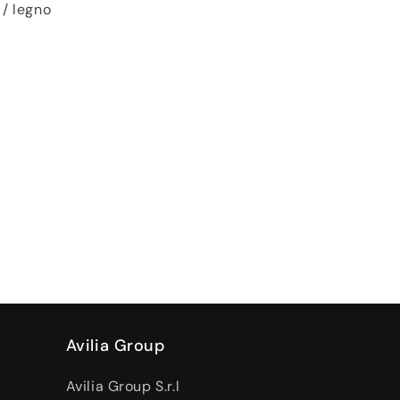
 / legno
Avilia Group
Avilia Group S.r.l