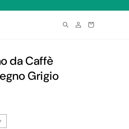
Connexion
Panier
no da Caffè
egno Grigio
Augmenter