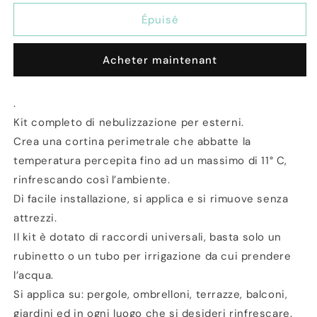
quantité
quantité
de
de
Épuisé
Kit
Kit
Nebulizzatore
Nebulizzatore
Acheter maintenant
da
da
Giardino
Giardino
con
con
.
Tubo
Tubo
Kit completo di nebulizzazione per esterni.
da
da
15
15
Crea una cortina perimetrale che abbatte la
metri
metri
temperatura percepita fino ad un massimo di 11° C,
rinfrescando così l’ambiente.
Di facile installazione, si applica e si rimuove senza
attrezzi.
Il kit è dotato di raccordi universali, basta solo un
rubinetto o un tubo per irrigazione da cui prendere
l’acqua.
Si applica su: pergole, ombrelloni, terrazze, balconi,
giardini ed in ogni luogo che si desideri rinfrescare.