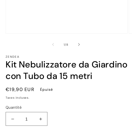
Ouvrir
Ou
le
le
média
m
de
1
/
8
1
2
dans
d
ZENDEA
une
u
Kit Nebulizzatore da Giardino
fenêtre
fe
modale
m
con Tubo da 15 metri
Prix
€19,90 EUR
Épuisé
habituel
Taxes incluses.
Quantité
Réduire
Augmenter
la
la